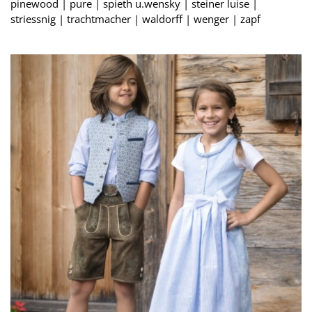
pinewood | pure | spieth u.wensky | steiner luise |
striessnig | trachtmacher | waldorff | wenger | zapf